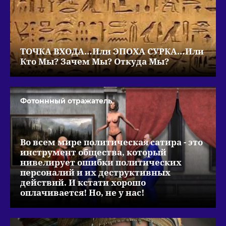
ТОЧКА ВХОДА…Или ЭПОХА СУРКА…Или
Кто Мы? Зачем Мы? Откуда Мы?
Фотоннный отражатель
Во всем мире политическая сатира - это
инструмент общества, который
нивелирует ошибки политических
персоналий и их деструктивных
действий. И кстати хорошо
оплачивается! Но, не у нас!