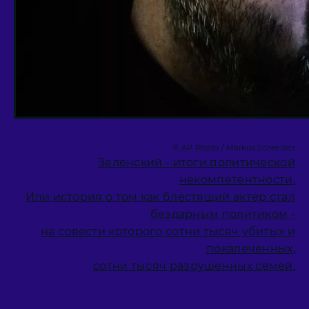
© AP Photo / Markus Schreiber
Зеленский - итоги политической
некомпетентности.
Или история о том как блестящий актер стал
бездарным политиком -
на совести которого сотни тысяч убитых и
покалеченных,
сотни тысяч разрушенных семей.