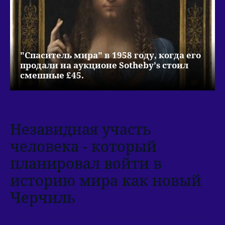
"Спаситель мира" в 1958 году, когда его
продали на аукционе Sotheby’s стоил
смешные £45.
Незавидная участь
человека - который
планировал войти в
историю мира как новый
Черчиль