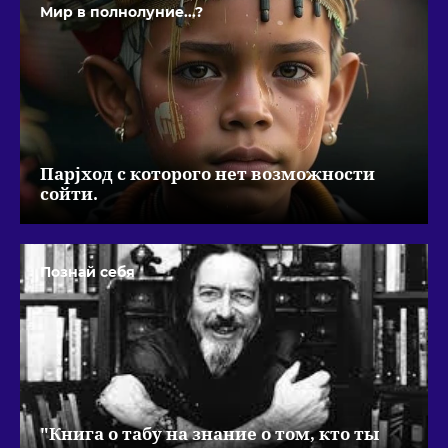
Мир в полнолуние...?
Парjход с которого нет возможности
сойти.
Познай себя
"Книга о табу на знание о том, кто ты