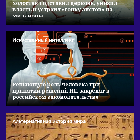
холостяк подставил церковь, унизил
власть и устроил «гонку аистов» на
миллионы
Искуственный интеллект
Решающую роль человека при
принятии решений ИИ закрепят в
российском законодательстве
Альтернативная история мира