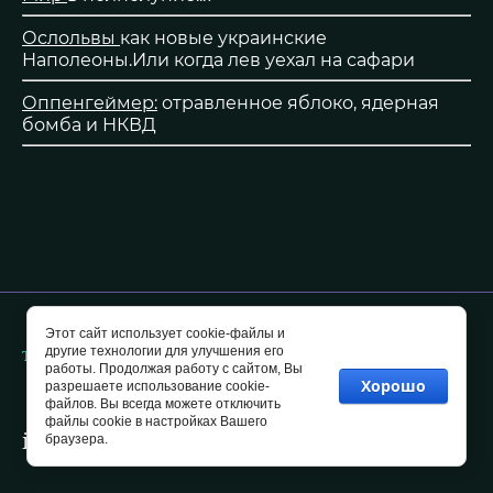
Ослольвы
как новые украинские
Наполеоны.Или когда лев уехал на сафари
Оппенгеймер:
отравленное яблоко, ядерная
бомба и НКВД
Этот сайт использует cookie-файлы и
другие технологии для улучшения его
Телефон ; E-mail:
работы. Продолжая работу с сайтом, Вы
+7 (923) 428-69-77
Хорошо
разрешаете использование cookie-
файлов. Вы всегда можете отключить
-
файлы cookie в настройках Вашего
info@tangaranews.ru
браузера.