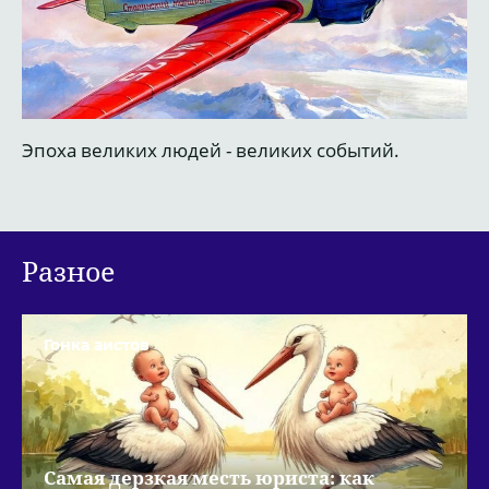
х событий.
Неоклассическое решение для Кит
Разное
Гонка аистов
Самая дерзкая месть юриста: как