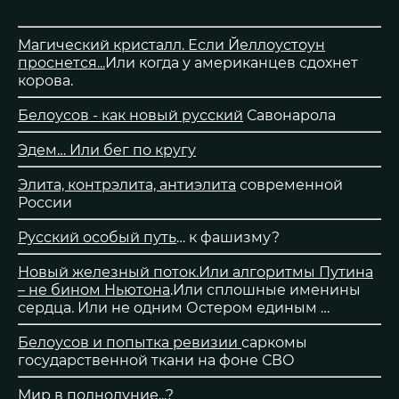
Магический кристалл. Если Йеллоустоун
проснется...
Или когда у американцев сдохнет
корова.
Белоусов - как новый русский
Савонарола
Эдем… Или бег по кругу
Элита, контрэлита, антиэлита
современной
России
Русский особый путь
… к фашизму?
Новый железный поток.Или алгоритмы Путина
– не бином Ньютона
.Или сплошные именины
сердца. Или не одним Остером единым …
Белоусов и попытка ревизии
саркомы
государственной ткани на фоне СВО
Мир
в полнолуние...?